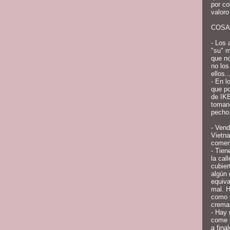
por co
valoro
COSA
- Los 
"su" m
que no
no lo
ellos..
- En l
que p
de IK
tomand
pecho.
- Vend
Vietna
comen 
- Tien
la cal
cubier
algún 
equiva
mal. H
como 
crema
- Hay 
come p
a fina