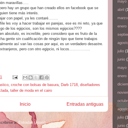
mayo
ién maravillas…..
 pero hay un grupo que han creado ellos en facebook que se
abril
(1
guien tiene más interés.
marzo
jar con papel, ya les contaré……..
file les voy a hacer trabajar en parejas, ese es mi reto, ya que
enero
igo de los egipcios, son los mismos egipcios????
en absoluto, es increíble, pero considero que es fruto de la
septi
a gente sin cualificación de ningún tipo que tiene trabajos
agost
ealmente así van las cosas por aqui, es un verdadero desastre.
 extranjeros, pero con otro egipcio, ni locos……………..
julio
(1
junio
(
mayo
enero
41
dicie
ástico
,
croche con bolsas de basura
,
Darb 1718
,
diseñadores
clada
,
taller de moda en el cairo
novie
octubr
Inicio
Entradas antiguas
agost
julio
(1
cribirse a:
Entradas (Atom)
junio
(