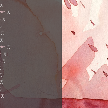
(1)
mbre
(1)
o
(1)
)
(2)
(1)
mbre
(2)
e
(1)
o
(2)
)
2)
(5)
)
(1)