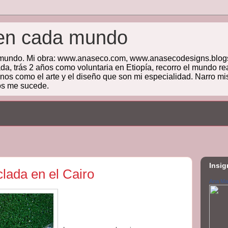
en cada mundo
l mundo. Mi obra: www.anaseco.com, www.anasecodesigns.blogsp
a, trás 2 años como voluntaria en Etiopía, recorro el mundo re
enos como el arte y el diseño que son mi especialidad. Narro mi
los me sucede.
Insig
clada en el Cairo
Ana Ma