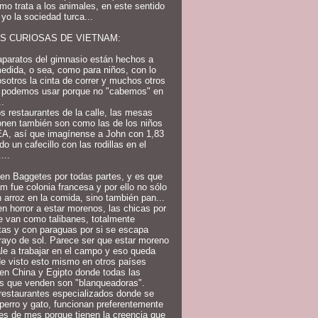
mo trata a los animales, en este sentido
 yo la sociedad turca...
S CURIOSAS DE VIETNAM:
aparatos del gimnasio están hechos a
edida, o sea, como para niños, con lo
sotros la cinta de correr y muchos otros
s podemos usar porque no "cabemos" en
..
os restaurantes de la calle, las mesas
onen también son como las de los niños
EA, así que imagínense a John con 1,83
o un cafecillo con las rodillas en el
...
en Baggetes por todas partes, y es que
m fue colonia francesa y por ello no sólo
arroz en la comida, sino también pan...
en horror a estar morenos, las chicas por
le van como talibanes, totalmente
tas y con paraguas por si se escapa
rayo de sol. Parece ser que estar moreno
le a trabajar en el campo y eso queda
e visto esto mismo en otros países
en China y Egipto donde todas las
s que venden son "blanqueadoras".
restaurantes especializados donde se
erro y gato, funcionan preferentemente
les de mes porque tienen la creencia que