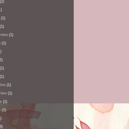
(2)
)
(1)
(1)
embre
(1)
o
(1)
)
2)
(1)
(1)
mbre
(1)
mbre
(1)
e
(1)
o
(1)
)
3)