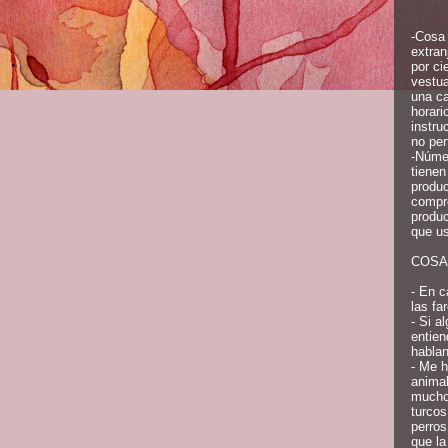
-Cosa 
extran
por ci
vestua
una ca
horari
instru
no per
-Númer
tienen
produc
compro
produc
que us
COSA
- En c
las fa
- Si a
entien
hablan
- Me h
animal
mucho
turcos
perros
que la