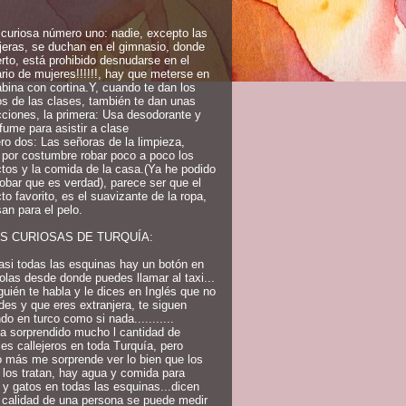
curiosa número uno: nadie, excepto las
jeras, se duchan en el gimnasio, donde
erto, está prohibido desnudarse en el
rio de mujeres!!!!!!, hay que meterse en
bina con cortina.Y, cuando te dan los
os de las clases, también te dan unas
cciones, la primera: Usa desodorante y
fume para asistir a clase
o dos: Las señoras de la limpieza,
 por costumbre robar poco a poco los
tos y la comida de la casa.(Ya he podido
bar que es verdad), parece ser que el
to favorito, es el suavizante de la ropa,
an para el pelo.
S CURIOSAS DE TURQUÍA:
asi todas las esquinas hay un botón en
rolas desde donde puedes llamar al taxi...
lguién te habla y le dices en Inglés que no
des y que eres extranjera, te siguen
do en turco como si nada...........
a sorprendido mucho l cantidad de
es callejeros en toda Turquía, pero
 más me sorprende ver lo bien que los
 los tratan, hay agua y comida para
 y gatos en todas las esquinas...dicen
 calidad de una persona se puede medir