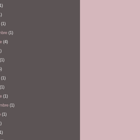
1)
)
(1)
mbre
(1)
e
(4)
)
(1)
)
(1)
(1)
e
(1)
embre
(1)
o
(1)
)
1)