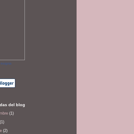
 insignia
das del blog
embre
(1)
(1)
e
(2)