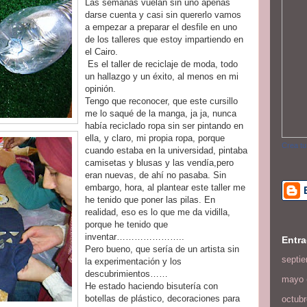
Las semanas vuelan sin uno apenas
darse cuenta y casi sin quererlo vamos
a empezar a preparar el desfile en uno
de los talleres que estoy impartiendo en
el Cairo.
Es el taller de reciclaje de moda, todo
un hallazgo y un éxito, al menos en mi
opinión.
Tengo que reconocer, que este cursillo
me lo saqué de la manga, ja ja, nunca
había reciclado ropa sin ser pintando en
ella, y claro, mi propia ropa, porque
Crea tu
cuando estaba en la universidad, pintaba
camisetas y blusas y las vendía,pero
eran nuevas, de ahí no pasaba. Sin
embargo, hora, al plantear este taller me
he tenido que poner las pilas. En
realidad, eso es lo que me da vidilla,
porque he tenido que
inventar…………………..
Entra
Pero bueno, que sería de un artista sin
septi
la experimentación y los
descubrimientos……
mayo
He estado haciendo bisutería con
botellas de plástico, decoraciones para
octubr