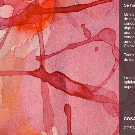
Se ha
Mi vid
de mot
conoci
algo a
una m
conoci
amor e
China..
Todos 
de los
Lo que
opinio
experi
COSA
COSA