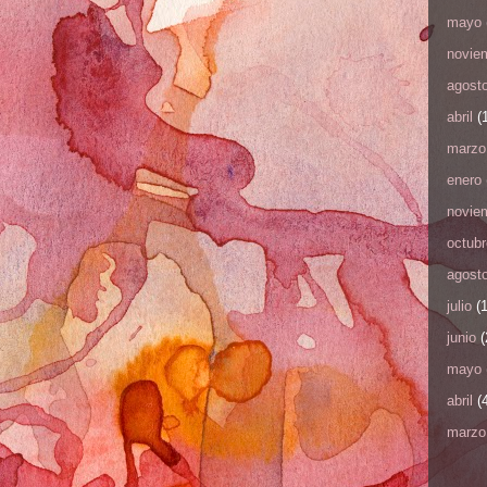
mayo
novie
agost
abril
(1
marzo
enero
novie
octubr
agost
julio
(1
junio
(
mayo
abril
(4
marzo