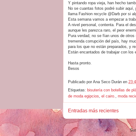
Y pintando ropa vieja, han hecho tamb
No se cuantas fotos podré subir aquí,
llama Fashion recycle @Darb por si al
Esta semana vamos a empezar a traba
A nivel personal, contenta. Para el des
aunque les parezca raro, el peor enem
Pura verdad, no se fían unos de otros 
tremenda corrupción del país, hay much
para los que no están preparados, y r
Están encantados de trabajar con los
Hasta pronto.
Besos
Publicado por
Ana Seco Durán
en
23:
Etiquetas:
bisutería con botellas de pl
de moda egipcios
,
el cairo.
,
moda reci
Entradas más recientes
Sus