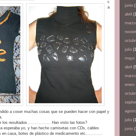
c
junio
(
a
abril
(1
marzo
novie
octubr
julio
(1
mayo
abril
(5
marzo
enero
octubr
septi
agost
endido a coser muchas cosas que se pueden hacer con papel y
a.
julio
(1
que los resultados……………… Han visto las fotos?
 esperaba yo, y han hecho camisetas con CDs, cables
junio
(
mos en casa, botes de plástico de medicamento etc………….